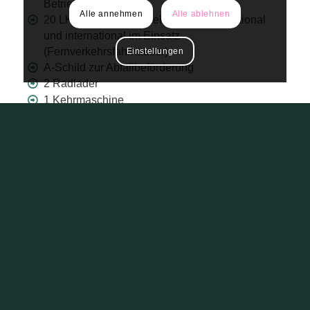
Betrieb
Alle annehmen
Alle ablehnen
20 LKW sind Fernverkehrsfahrzeuge national
und international im Einsatz
(Fernverkehrsfahrhäuser)
Einstellungen
A-Schild zur Abfallbeförderung
2 Radlader
1 Kehrmaschine
eigene 50-Tonnenwaage
Verladetätigkeit mit eigenem Radlader
Baustofflager für Selbstabholer
Abfüllung aller Baustoffe in Big Bag möglich
Unsere Werkstatt:
24/7 Notdienst
2 Servicewagen
24/7 mobiler Reifen- und Reparaturservice
Notreparatur für Fremdkunden
Kehrmaschinen Service