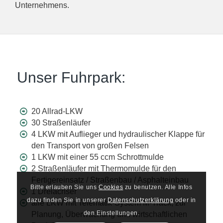
Unternehmens.
Unser Fuhrpark:
20 Allrad-LKW
30 Straßenläufer
4 LKW mit Auflieger und hydraulischer Klappe für
den Transport von großen Felsen
1 LKW mit einer 55 ccm Schrottmulde
2 Straßenläufer mit Thermomulde für den
Fertigereinsatz / Straßenbau / Asphalteinbau
Bitte erlauben Sie uns
Cookies
zu benutzen. Alle Infos
1 Dreiachser
dazu finden Sie in unserer
Datenschutzerklärung
oder in
alle LKW mit Telematik-System M-Track, zur
den Einstellungen.
Planung, Überwachung und wirtschaftlichen